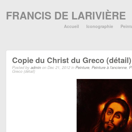
FRANCIS DE LARIVIÈRE
Accueil
Iconographie
Peint
Copie du Christ du Greco (détail)
Posted by
admin
on Dec 21, 2012 in
Peinture
,
Peinture à l'ancienne
,
P
Greco (détail)