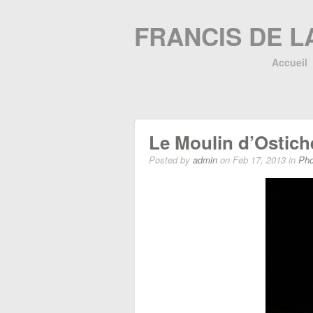
FRANCIS DE L
Accueil
Le Moulin d’Ostiche
Posted by
admin
on Feb 17, 2013 in
Pho