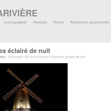
ARIVIÈRE
Iconographie
Peinture
Divers
Recherche personnelle
s éclairé de nuit
tos
|
Comments Off
on Le Moulin d’Ostiches éclairé de nuit